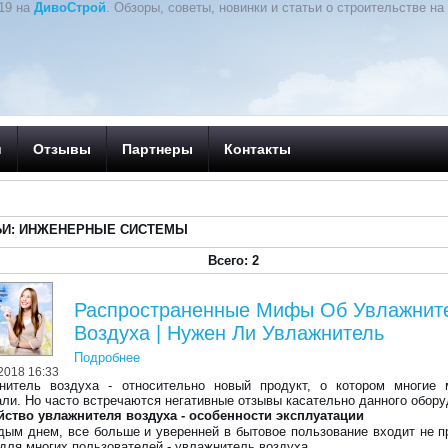
19 на
ДивоСтрой
. Обзоры, советы, новинки и статьи о строительстве на 
и
Отзывы
Партнеры
Контакты
ЬИ: ИНЖЕНЕРНЫЕ СИСТЕМЫ
Всего: 2
Распространенные Мифы Об Увлажнит
Воздуха | Нужен Ли Увлажнитель
Подробнее
2018 16:33
нитель воздуха - относительно новый продукт, о котором многие 
ли. Но часто встречаются негативные отзывы касательно данного обору
йство увлажнителя воздуха - особенности эксплуатации
дым днем, все больше и уверенней в бытовое пользование входит не 
 для многих пользователей - увлажнитель воздуха.