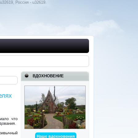
u32619, Россия - u32619.
ВДОХНОВЕНИЕ
елях
мало что
дования.
привычный
Наше вдохновения