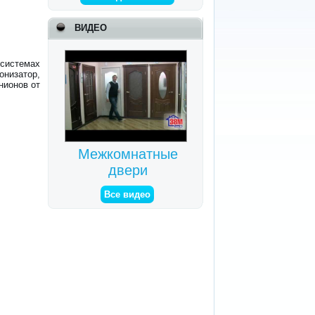
ВИДЕО
-системах
онизатор,
нионов от
Межкомнатные
двери
Все видео